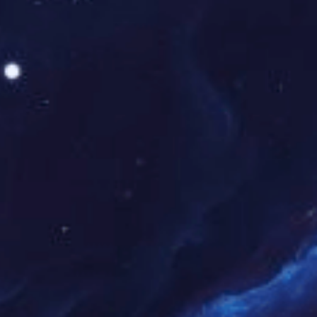
为球队创造更多攻击空间。
术意识更是令人叹服。他善于利用自己敏锐的观察力
胁。同时，他还具备强大的远射能力，使得对手不得
守压力。
身份著称。在场上，他不仅可以承担防守责任，还能
使他总能选择最佳路线，无论是在进攻还是防守时，
有决定性的影响。例如，在欧洲杯或世界杯这样的重
018年世界杯上的表现让世界瞩目，他不仅帮助法
观众，其单场两球一助攻的数据堪称完美。
刷新记录，用实际行动证明了自己的实力。他曾连续
他的威胁，这种持续性的高水平发挥极大增强了球队