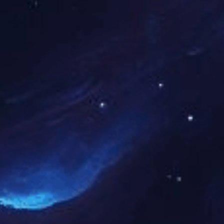
此外，贝林厄姆作为年轻才俊，也在国际
挥，让他成为国家队的新宠。其领导能力
积极向上的氛围。
bsports必一体育
4、市场价值与商业潜
随着这些年轻明星们不断提升自身竞技水
佩早已成为世界足坛最炙手可热的人物之
作。这使得他不仅是一名运动员，更是一
与此同时，哈兰德凭借其天赋异禀以及令
懈努力让品牌们看到了潜在收益，因此各
品进入更广阔市场。
而福登作为英超的新星，也因为其清新的
些年轻明星们不仅仅是体育竞技人才，更