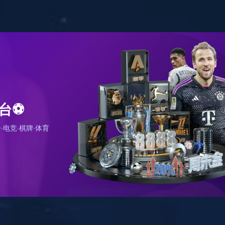
网站首页
了解必一
体育热点
体育明星
服
体育明星
首页
体育明星