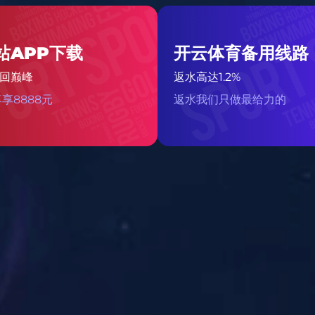
盘点及其在赛场上的精彩表
一批优秀的年轻球员，他们在各自的俱乐部和国家队