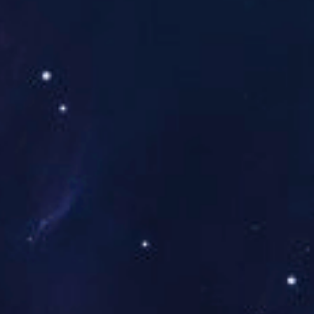
仅继承了前辈们的荣耀，还为足球带来了新的活力与
球明星进行盘点，并分析他们在赛场上的精彩表现，
力以及市场价值等。通过这些方面，可以更全面地理
球界的重要人物。
争力。在众多新兴球员中，姆巴佩无疑是最具代表性
能力著称，能够轻松突破对手防线，为球队创造进攻
果断，使得他在关键时刻总能为球队打入关键进球。
以强壮的身体素质和极高的得分效率赢得了广泛赞
，还拥有灵巧的脚法和良好的跑位意识，这使得他在
尤其抢眼，多次上演帽子戏法，充分证明了自己的实