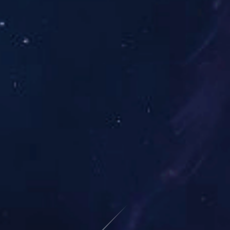
中展现了卓越的才能和技术。这些新星不
希望。本文将从四个方面对近年涌现的足
包括个人技术特点、战术贡献、比赛影响
解他们为何能够脱颖而出，并成为当今足
1、个人技术特点
首先，个人技术是每位足球明星的核心竞
的一位。他以其超快的速度和精准的控球
机会。此外，他在射门时展现出的冷静与
另一位备受瞩目的年轻球员是哈兰德，他
誉。哈兰德不仅具备传统中锋所需的力量
禁区内如鱼得水。他在德甲联赛中的表现
力。